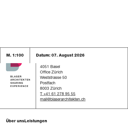
M. 1:100
Datum:
07. August 2026
Blaser Architekten AG
Austrasse 24
4051 Basel
Office Zürich
Weststrasse 50
Postfach
8003 Zürich
T +41 61 278 95 55
mail
Über uns
Leistungen