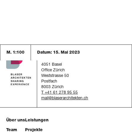
M. 1:100
Datum:
15. Mai 2023
Blaser Architekten AG
Austrasse 24
4051 Basel
Office Zürich
Weststrasse 50
Postfach
8003 Zürich
T +41 61 278 95 55
mail
Über uns
Leistungen
Team
Projekte