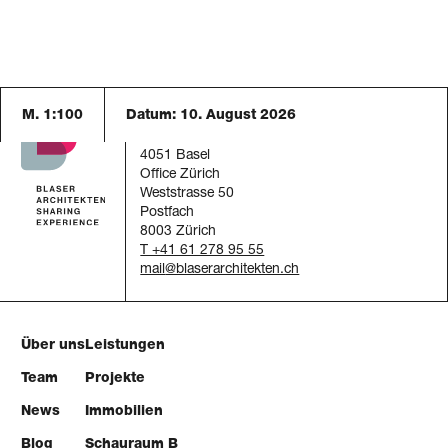
M. 1:100
Datum:
10. August 2026
Blaser Architekten AG
Austrasse 24
4051 Basel
Office Zürich
Weststrasse 50
Postfach
8003 Zürich
T +41 61 278 95 55
mail
Über uns
Leistungen
Team
Projekte
News
Immobilien
Blog
Schauraum B