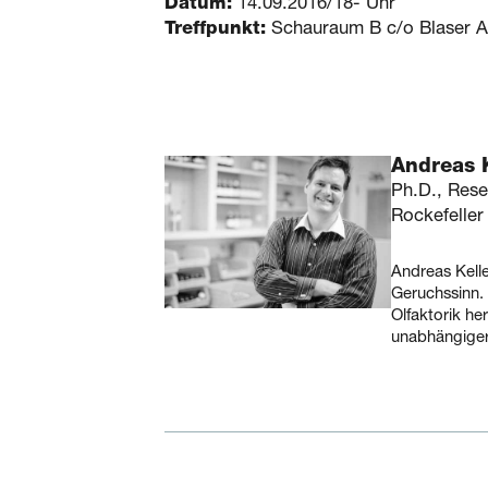
Datum:
14.09.2016/18- Uhr
Treffpunkt:
Schauraum B c/o Blaser Ar
Andreas 
Ph.D., Rese
Rockefeller
Andreas Kelle
Geruchssinn. 
Olfaktorik he
unabhängiger 