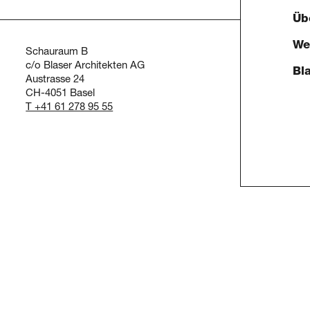
Üb
We
Schauraum B
c/o Blaser Architekten AG
Bl
Austrasse 24
CH-4051 Basel
T +41 61 278 95 55