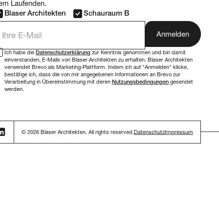
em Laufenden.
Blaser Architekten
Schauraum B
-Mail Adresse
Ich habe die
Datenschutzerklärung
zur Kenntnis genommen und bin damit
einverstanden, E-Mails von Blaser Architekten zu erhalten. Blaser Architekten
verwendet Brevo als Marketing-Plattform. Indem ich auf "Anmelden" klicke,
bestätige ich, dass die von mir angegebenen Informationen an Brevo zur
Verarbeitung in Übereinstimmung mit deren
Nutzungsbedingungen
gesendet
werden.
© 2026 Blaser Architekten. All rights reserved.
Datenschutz
Impressum