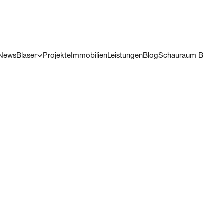
News
Blaser
Projekte
Immobilien
Leistungen
Blog
Schauraum B