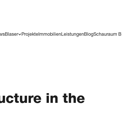
ws
Blaser
Projekte
Immobilien
Leistungen
Blog
Schauraum B
ucture in the