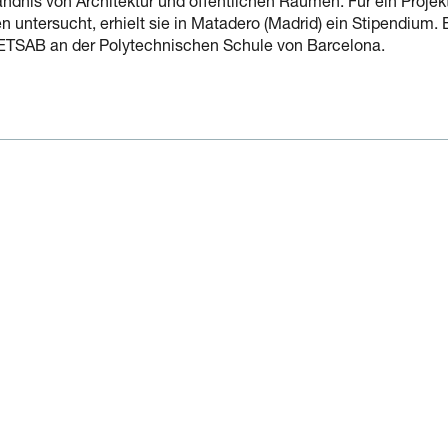
ndnis von Architektur und öffentlichen Räumen. Für ein Projek
 untersucht, erhielt sie in Matadero (Madrid) ein Stipendium.
ETSAB an der Polytechnischen Schule von Barcelona.