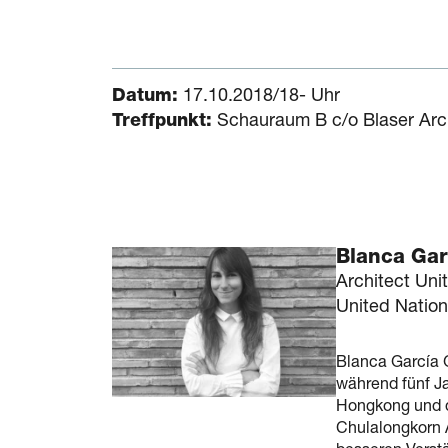
Datum:
17.10.2018/18- Uhr
Treffpunkt:
Schauraum B c/o Blaser Arc
Blanca Gar
Architect Uni
United Natio
Blanca García G
während fünf J
Hongkong und d
Chulalongkorn A