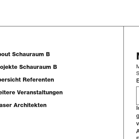
bout Schauraum B
rojekte Schauraum B
M
S
ersicht Referenten
B
E
itere Veranstaltungen
aser Architekten
v
A