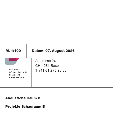
M. 1:100
Datum:
07. August 2026
Schauraum B
c/o Blaser Architekten AG
Austrasse 24
CH-4051 Basel
T +41 61 278 95 55
About Schauraum B
Projekte Schauraum B