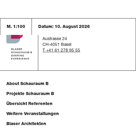
M. 1:100
Datum:
10. August 2026
Schauraum B
c/o Blaser Architekten AG
Austrasse 24
CH-4051 Basel
T +41 61 278 95 55
About Schauraum B
Projekte Schauraum B
Übersicht Referenten
Weitere Veranstaltungen
Blaser Architekten