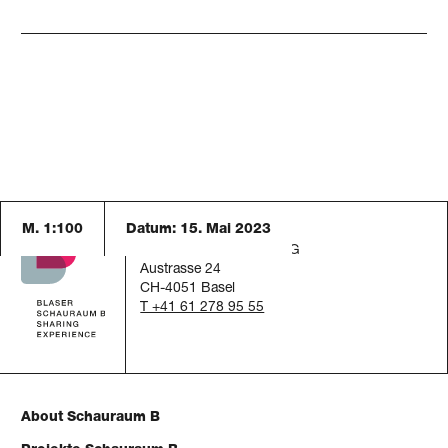
M. 1:100
Datum:
15. Mai 2023
Schauraum B
c/o Blaser Architekten AG
Austrasse 24
CH-4051 Basel
T +41 61 278 95 55
About Schauraum B