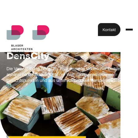
Kontakt
DensCity
Die Veranstaltung DensCity zeigt Aspekte städtischer Dichte
anhand verschiedener Orte der Welt nach verschiedenen
Gesichtspunkten und aus unterschiedlichen Perspektiven.
Das Interesse an der Auseinandersetzung mit dem Begriff