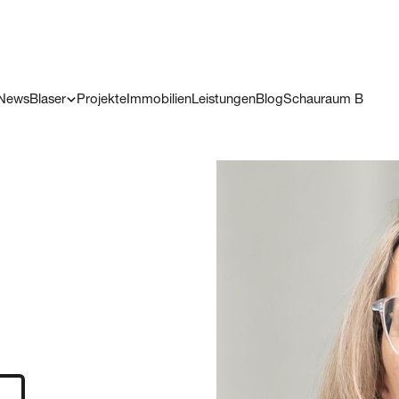
News
Blaser
Projekte
Immobilien
Leistungen
Blog
Schauraum B