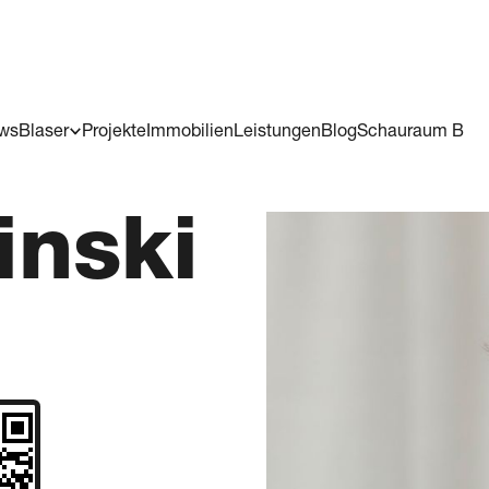
ws
Blaser
Projekte
Immobilien
Leistungen
Blog
Schauraum B
inski