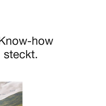
n Know-how
i
steckt.