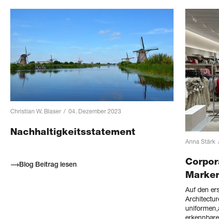
Christian W. Blaser
/
04. Dezember 2023
Nachhaltigkeits­statement
Anna Stärk
Corpor
Blog Beitrag lesen
Marken
Auf den er
Architectur
uniformen
erkennbare