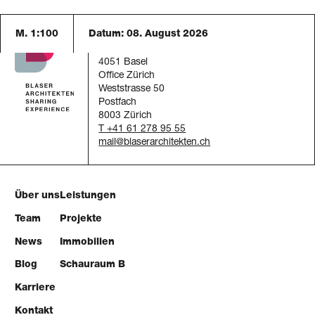
M. 1:100
Datum:
08. August 2026
Blaser Architekten AG
Austrasse 24
4051 Basel
Office Zürich
Weststrasse 50
Postfach
8003 Zürich
T +41 61 278 95 55
mail
Über uns
Leistungen
Team
Projekte
News
Immobilien
Blog
Schauraum B
Karriere
Kontakt