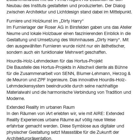
Zusammenarbeit mit der Firma Regent AG Leuchten für den
Neubau des Instituts gestalteten und produzierten. Der Dialog
zwischen Architektur und Lichtdesign stand dabei im Mittelpunkt.
Furniere und Holzkunst im „Dirty Harry“
Im Furnierlager der Roser AG in Birsfelden gaben uns das Atelier
Neume und lokale Holzbauer einen faszinierenden Einblick in die
Gestaltung und Umsetzung des Wohnhauses „Dirty Harry“. Mit
den ausgewählten Furnieren wurde nicht nur ein ästhetischer,
sondern auch ein funktionaler Mehrwert geschaffen.
Hourdis-Holz-Lehmdecken für das Hortus-Projekt
Die Baustelle des Hortus-Projekts in Allschwil diente als Bühne
für die Zusammenarbeit von SENN, Blumer-Lehmann, Herzog &
de Meuron und ZPF Ingenieure. Das innovative Hourdis-Holz-
Lehmdeckensystem beeindruckte durch seine nachhaltige
Materialwahl und die harmonische Verbindung von Tradition und
Moderne.
Extended Reality im urbanen Raum
In den Räumen von iArt erlebten wir, wie mit AIRE: Extended
Reality Experiences urbane Räume auf völlig neue Weise
erfahrbar gemacht werden. Diese Symbiose aus digitaler und
physischer Gestaltung setzt Massstäbe für die Zukunft der
Architekturpräsentation.