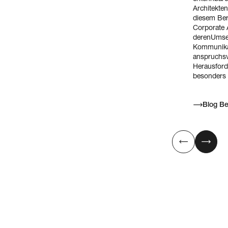
Architekte
diesem Bere
Corporate 
derenUmset
Kommunikat
anspruchsv
Herausford
besonders
Blog Be