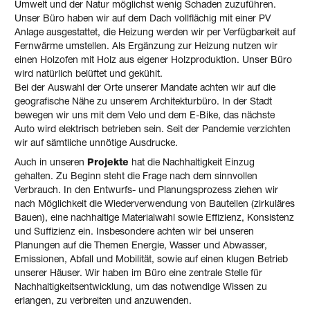
Umwelt und der Natur möglichst wenig Schaden zuzuführen.
Unser Büro haben wir auf dem Dach vollflächig mit einer PV
Anlage ausgestattet, die Heizung werden wir per Verfügbarkeit auf
Fernwärme umstellen. Als Ergänzung zur Heizung nutzen wir
einen Holzofen mit Holz aus eigener Holzproduktion. Unser Büro
wird natürlich belüftet und gekühlt.
Bei der Auswahl der Orte unserer Mandate achten wir auf die
geografische Nähe zu unserem Architekturbüro. In der Stadt
bewegen wir uns mit dem Velo und dem E-Bike, das nächste
Auto wird elektrisch betrieben sein. Seit der Pandemie verzichten
wir auf sämtliche unnötige Ausdrucke.
Auch in unseren
Projekte
hat die Nachhaltigkeit Einzug
gehalten. Zu Beginn steht die Frage nach dem sinnvollen
Verbrauch. In den Entwurfs- und Planungsprozess ziehen wir
nach Möglichkeit die Wiederverwendung von Bauteilen (zirkuläres
Bauen), eine nachhaltige Materialwahl sowie Effizienz, Konsistenz
und Suffizienz ein. Insbesondere achten wir bei unseren
Planungen auf die Themen Energie, Wasser und Abwasser,
Emissionen, Abfall und Mobilität, sowie auf einen klugen Betrieb
unserer Häuser. Wir haben im Büro eine zentrale Stelle für
Nachhaltigkeitsentwicklung, um das notwendige Wissen zu
erlangen, zu verbreiten und anzuwenden.