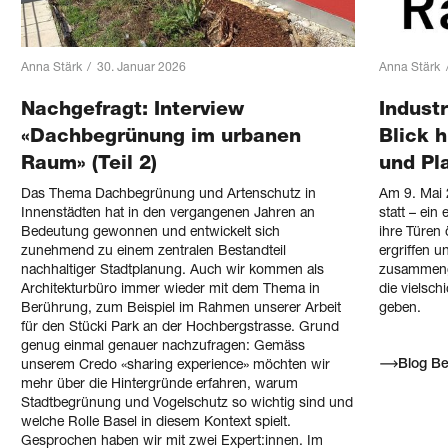
Anna Stärk
/
30. Januar 2026
Anna Stärk
Nachgefragt: Interview
Indust
«Dachbegrünung im urbanen
Blick h
Raum» (Teil 2)
und Pl
Das Thema Dachbegrünung und Artenschutz in
Am 9. Mai 
Innenstädten hat in den vergangenen Jahren an
statt – ein
Bedeutung gewonnen und entwickelt sich
ihre Türen 
zunehmend zu einem zentralen Bestandteil
ergriffen 
nachhaltiger Stadtplanung. Auch wir kommen als
zusammenge
Architekturbüro immer wieder mit dem Thema in
die vielsc
Berührung, zum Beispiel im Rahmen unserer Arbeit
geben.
für den Stücki Park an der Hochbergstrasse. Grund
genug einmal genauer nachzufragen: Gemäss
Blog Be
unserem Credo «sharing experience» möchten wir
mehr über die Hintergründe erfahren, warum
Stadtbegrünung und Vogelschutz so wichtig sind und
welche Rolle Basel in diesem Kontext spielt.
Gesprochen haben wir mit zwei Expert:innen. Im