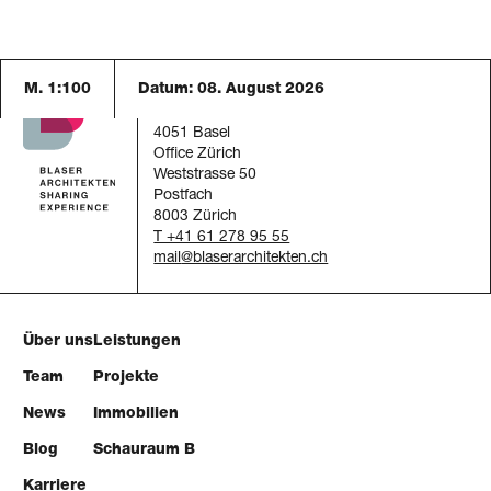
M. 1:100
Datum:
08. August 2026
Blaser Architekten AG
Austrasse 24
4051 Basel
Office Zürich
Weststrasse 50
Postfach
8003 Zürich
T +41 61 278 95 55
mail
Über uns
Leistungen
Team
Projekte
News
Immobilien
Blog
Schauraum B
Karriere