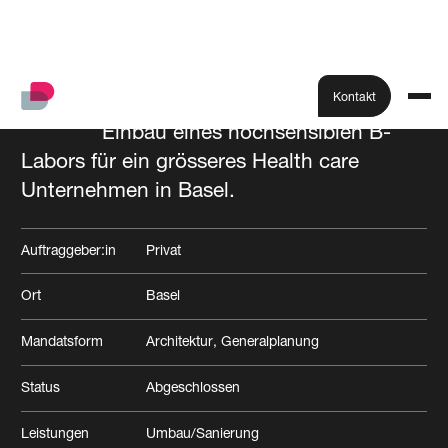
Kontakt
Einbau eines hochsensiblen B-
Labors für ein grösseres Health care
Alle Projekte
Unternehmen in Basel.
Auftraggeber:in
Privat
Ort
Basel
Mandatsform
Architektur
Generalplanung
Status
Abgeschlossen
Leistungen
Umbau/Sanierung