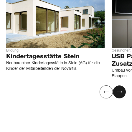
Bildung
Gesundheit
Kindertagesstätte Stein
USB Pa
Neubau einer Kindertagesstätte in Stein (AG) für die
Zusatz
Kinder der Mitarbeitenden der Novartis.
Umbau von 
Etappen