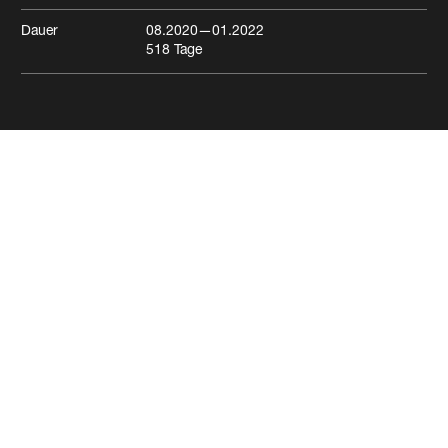
Dauer
08.2020
—01.2022
518
Tage
Biosicherheits-Facility
Basel
Büro/Verwaltung
Labor/Forschung