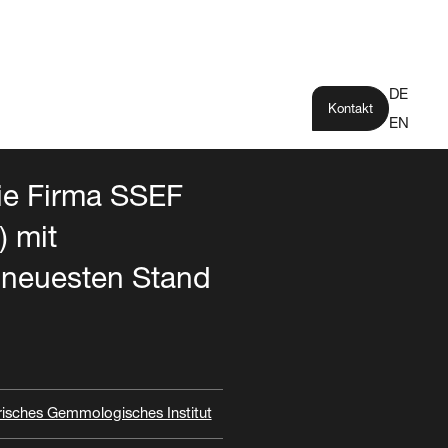
DE
Kontakt
EN
die Firma SSEF
) mit
 neuesten Stand
Stiftung
eizer­isches
Büro/Verwaltung
Industrie/Gewerbe
olo­gisches
isches Gemmologisches Institut