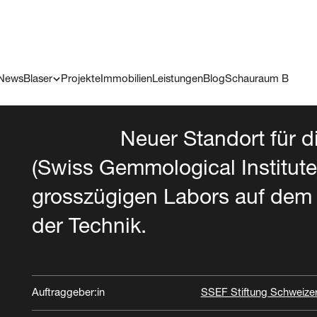
News
Blaser
Projekte
Immobilien
Leistungen
Blog
Schauraum B
Neuer Standort für 
(Swiss Gemmological Institute
grosszügigen Labors auf dem
der Technik.
Schw
Basel
Gemm
Auftraggeber:in
SSEF Stiftung Schweizer