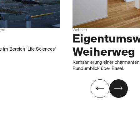
rbe
Wohnen
Eigentums­
 im Bereich 'Life Sciences'
Weiherweg
Kernsanierung einer charmante
Rundumblick über Basel.