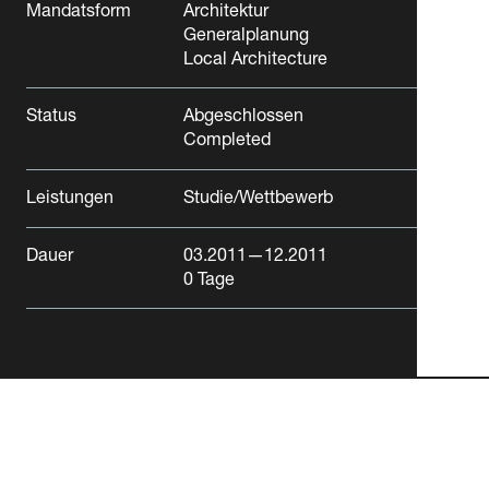
Mandatsform
Architektur
Generalplanung
Local Architecture
Status
Abgeschlossen
Completed
Swatch Omega SO51
Leistungen
Studie/Wettbewerb
Dauer
03.2011
—12.2011
0
Tage
Biel
Industrie/Gewerbe
Freizeit/Kultur
Büro/Verwaltung