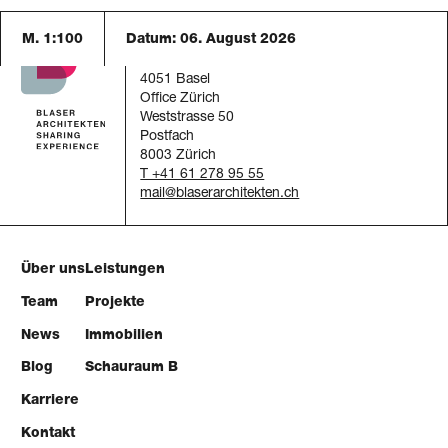
M. 1:100
Datum:
06. August 2026
Blaser Architekten AG
Austrasse 24
4051 Basel
Office Zürich
Weststrasse 50
Postfach
8003 Zürich
T +41 61 278 95 55
mail
Über uns
Leistungen
Team
Projekte
News
Immobilien
Blog
Schauraum B
Karriere
Kontakt