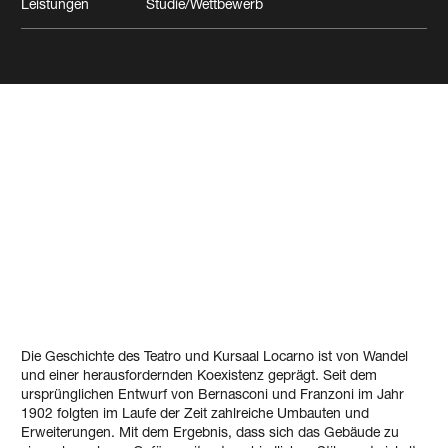
Leistungen
Studie/Wettbewerb
Wettbewerb Teatro Kursaal
di Locarno
Locarno (TI)
Freizeit/Kultur
Die Geschichte des Teatro und Kursaal Locarno ist von Wandel
und einer herausfordernden Koexistenz geprägt. Seit dem
ursprünglichen Entwurf von Bernasconi und Franzoni im Jahr
1902 folgten im Laufe der Zeit zahlreiche Umbauten und
Erweiterungen. Mit dem Ergebnis, dass sich das Gebäude zu