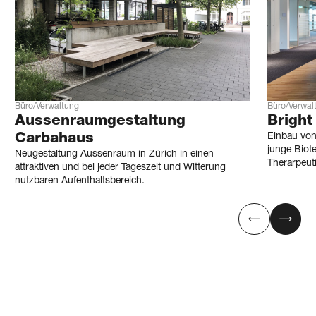
Büro/Verwaltung
Büro/Verwal
Aussen­raum­gestaltung
Bright
Carbahaus
Einbau von
junge Biot
Neugestaltung Aussenraum in Zürich in einen
Therarpeut
attraktiven und bei jeder Tageszeit und Witterung
nutzbaren Aufenthaltsbereich.