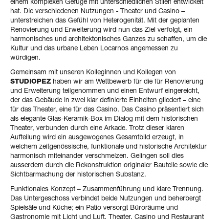
einem komplexen Gefüge mit unterschiedlichen Stilen entwickelt
hat. Die verschiedenen Nutzungen - Theater und Casino –
unterstreichen das Gefühl von Heterogenität. Mit der geplanten
Renovierung und Erweiterung wird nun das Ziel verfolgt, ein
harmonisches und architektonisches Ganzes zu schaffen, um die
Kultur und das urbane Leben Locarnos angemessen zu
würdigen.
Gemeinsam mit unseren Kolleginnen und Kollegen von
STUDIOPEZ
haben wir am Wettbewerb für die für Renovierung
und Erweiterung teilgenommen und einen Entwurf eingereicht,
der das Gebäude in zwei klar definierte Einheiten gliedert – eine
für das Theater, eine für das Casino. Das Casino präsentiert sich
als elegante Glas-Keramik-Box im Dialog mit dem historischen
Theater, verbunden durch eine Arkade. Trotz dieser klaren
Aufteilung wird ein ausgewogenes Gesamtbild erzeugt, in
welchem zeitgenössische, funktionale und historische Architektur
harmonisch miteinander verschmelzen. Gelingen soll dies
ausserdem durch die Rekonstruktion originaler Bauteile sowie die
Sichtbarmachung der historischen Substanz.
Funktionales Konzept – Zusammenführung und klare Trennung.
Das Untergeschoss verbindet beide Nutzungen und beherbergt
Spielsäle und Küche; ein Patio versorgt Büroräume und
Gastronomie mit Licht und Luft. Theater, Casino und Restaurant