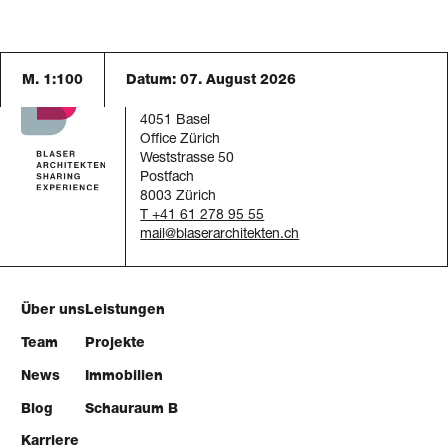
M. 1:100
Datum:
07. August 2026
Blaser Architekten AG
Austrasse 24
4051 Basel
Office Zürich
Weststrasse 50
Postfach
8003 Zürich
T +41 61 278 95 55
mail
Über uns
Leistungen
Team
Projekte
News
Immobilien
Blog
Schauraum B
Karriere