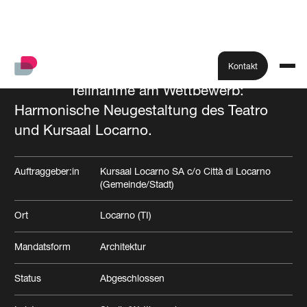
Kontakt
Teilnahme am Wettbewerb:
Harmonische Neugestaltung des Teatro
Alle Projekte
und Kursaal Locarno.
Auftraggeber:in
Kursaal Locarno SA c/o Città di Locarno
(Gemeinde/Stadt)
Ort
Locarno (TI)
Mandatsform
Architektur
Status
Abgeschlossen