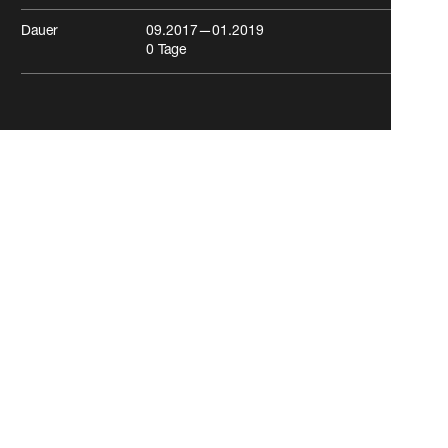
Dauer
09.2017
—01.2019
0
Tage
MFH Burgunder­strasse
Basel
Wohnen