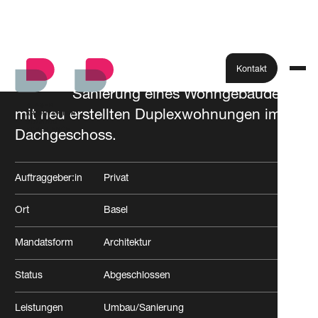
Kontakt
Sanierung eines Wohngebäudes
mit neu erstellten Duplexwohnungen im
Alle Projekte
Dachgeschoss.
Auftraggeber:in
Privat
Ort
Basel
Mandatsform
Architektur
Status
Abgeschlossen
Leistungen
Umbau/Sanierung