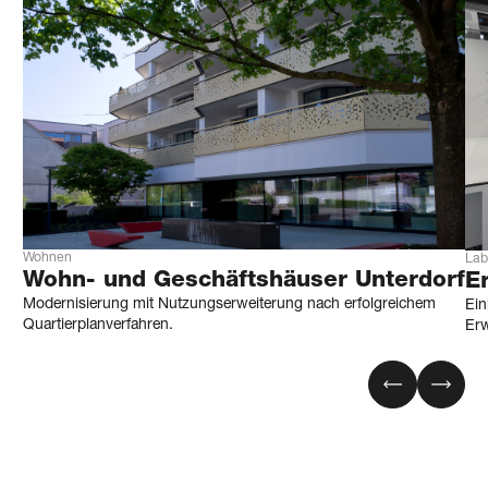
Wohnen
Lab
Wohn- und Geschäfts­häuser Unterdorf
E
Modernisierung mit Nutzungserweiterung nach erfolgreichem
Ein
Quartierplanverfahren.
Erw