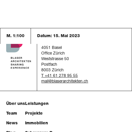
M. 1:100
Datum:
15. Mai 2023
Blaser Architekten AG
Austrasse 24
4051 Basel
Office Zürich
Weststrasse 50
Postfach
8003 Zürich
T +41 61 278 95 55
mail
Über uns
Leistungen
Team
Projekte
News
Immobilien