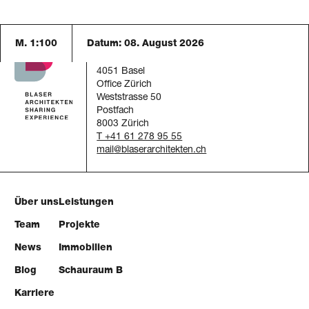
M. 1:100
Datum:
08. August 2026
Blaser Architekten AG
Austrasse 24
4051 Basel
Office Zürich
Weststrasse 50
Postfach
8003 Zürich
T +41 61 278 95 55
mail
Über uns
Leistungen
Team
Projekte
News
Immobilien
Blog
Schauraum B
Karriere