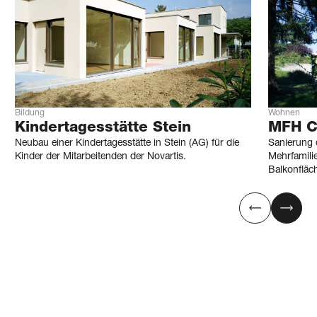
Bildung
Wohnen
Kindertagesstätte Stein
MFH C
Neubau einer Kindertagesstätte in Stein (AG) für die
Sanierung 
Kinder der Mitarbeitenden der Novartis.
Mehrfamili
Balkonfläc