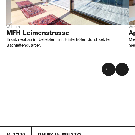
Wohnen
Wo
MFH Leimenstrasse
A
Ersatzneubau im beliebten, mit Hinterhöfen durchsetzten
Mie
Bachlettenquartier.
Ges