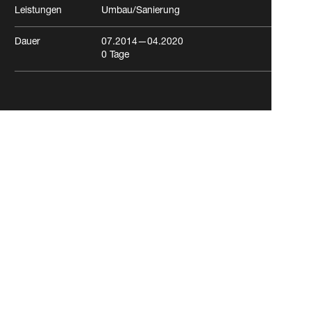
Leistungen
Umbau/Sanierung
Dauer
07.2014
—04.2020
0
Tage
Novartis Campus WSJ-386
ONC
Basel
Büro/Verwaltung
Labor/Forschung