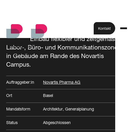
Kontakt
Einbau flexibler und zeitgemässer
Labor-, Büro- und Kommunikationszonen
Alle Projekte
in Gebäude am Rande des Novartis
Campus.
Auftraggeber:in
Novartis Pharma AG
Ort
Basel
Mandatsform
Architektur
Generalplanung
Status
Abgeschlossen