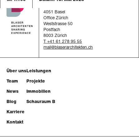
M. 1:100
Datum:
15. Mai 2023
Blaser Architekten AG
Austrasse 24
4051 Basel
Office Zürich
Weststrasse 50
Postfach
8003 Zürich
T +41 61 278 95 55
mail
Über uns
Leistungen
Team
Projekte
News
Immobilien
Blog
Schauraum B
Karriere
Kontakt