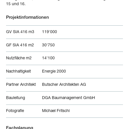
15 und 16.
Projektinformationen
GV SIA 416 m3
119'000
GF SIA 416 m2
30'750
Nutzfläche m2
14'100
Nachhaltigkeit
Energie 2000
Partner Architekt
Butscher Architekten AG
Bauleitung
DGA Baumanagement GmbH
Fotografie
Michael Fritschi
Fachplanung